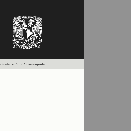
entrada
>>
A
>>
Agua sagrada