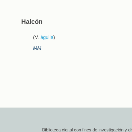
Halcón
(V.
águila
)
MM
Biblioteca digital con fines de investigación y 