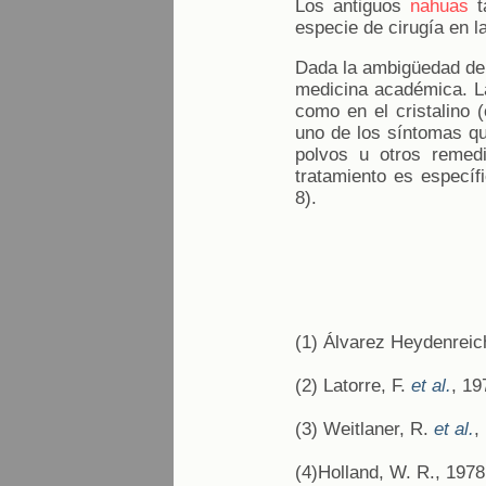
Los antiguos
nahuas
t
especie de cirugía en la
Dada la ambigüedad de l
medicina académica. La
como en el cristalino 
uno de los síntomas qu
polvos u otros remedi
tratamiento es específ
8).
(1) Álvarez Heydenreich
(2) Latorre, F.
et al.
, 19
(3) Weitlaner, R.
et al.
,
(4)Holland, W. R., 1978