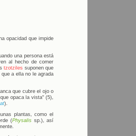
una opacidad que impide
cuando una persona está
buyen al hecho de comer
os
tzotziles
suponen que
 que a ella no le agrada
lanca que cubre el ojo o
que opaca la vista" (5),
at
).
gunas plantas, como el
rde (
Physalis
sp.), así
lmente.