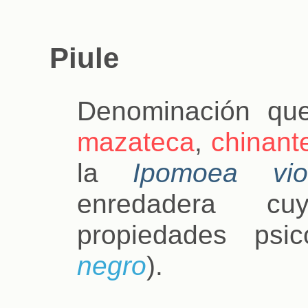
Piule
Denominación que
mazateca
,
chinant
la
Ipomoea vio
enredadera cu
propiedades psi
negro
).