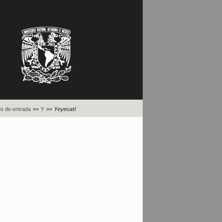
s de entrada
>>
Y
>>
Yeyecatl