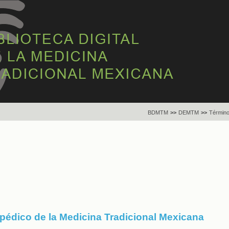
BDMTM
>>
DEMTM
>>
Término
opédico de la Medicina Tradicional Mexicana