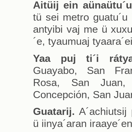
Aitüij ein aünaütu´u
tü sei metro guatu´u `
antyibi vaj me ü xux
´e, tyaumuaj tyaara´e
Yaa puj ti´i ráty
Guayabo, San Fran
Rosa, San Juan, 
Concepción, San Jua
Guatarij.
A´achiutsij 
ü iinya´aran iraaye´en