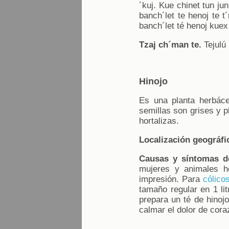
´kuj. Kue chinet tun jun
banch´let te henoj te t
banch´let té henoj kuex
Tzaj ch´man te.
Tejulú 
Hinojo
Es una planta herbác
semillas son grises y p
hortalizas.
Localización geográfic
Causas y síntomas d
mujeres y animales h
impresión. Para
cólico
tamaño regular en 1 li
prepara un té de hinoj
calmar el dolor de cora