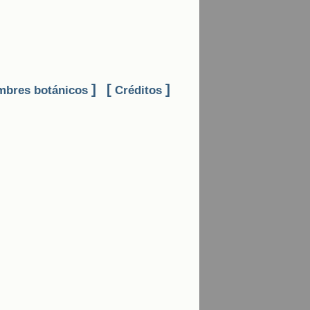
]
[
]
bres botánicos
Créditos