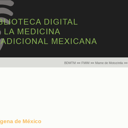
BDMTM
>>
FMIM
>>
Mame de Motozintla
>>
dígena de México