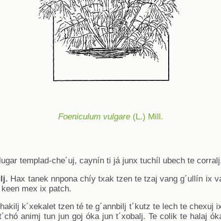
Foeniculum vulgare
(L.) Mill.
ugar templad-che´uj, caynín ti já junx tuchíl ubech te corralj
lj.
Hax tanek nnpona chíy txak tzen te tzaj vang g´ullín ix v
lj keen mex ix patch.
hakilj k´xekalet tzen té te g´annbilj t´kutz te lech te chexuj
chó animj tun jun goj óka jun t´xobalj. Te colik te halaj óka t