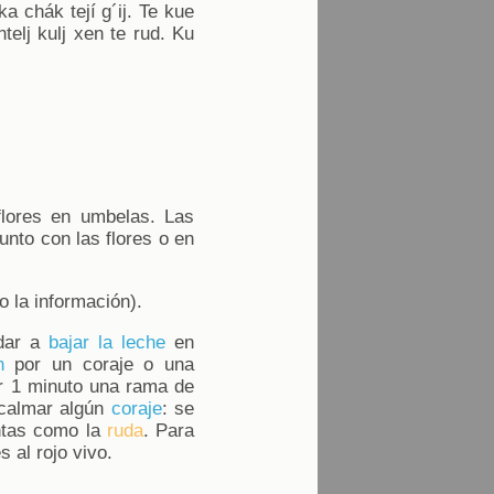
ka chák tejí g´ij. Te kue
telj kulj xen te rud. Ku
lores en umbelas. Las
unto con las flores o en
o la información).
dar a
bajar la leche
en
n
por un coraje o una
or 1 minuto una rama de
a calmar algún
coraje
: se
antas como la
ruda
. Para
 al rojo vivo.