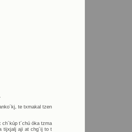
.
anko´kj, te txmakal tzen
 ix ch´kúp t´chú óka tzma
ijxjalj aji at chg´ij to t