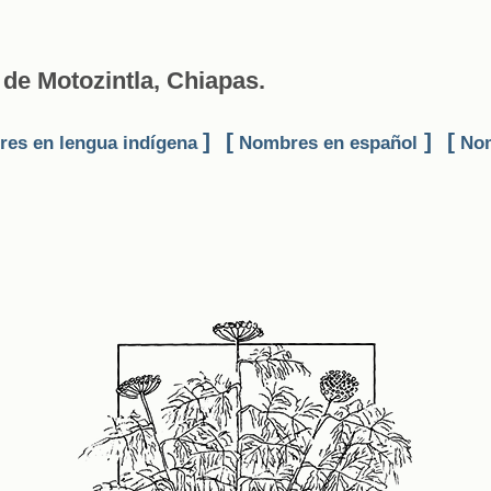
de Motozintla, Chiapas.
]
[
]
[
es en lengua indígena
Nombres en español
Nom