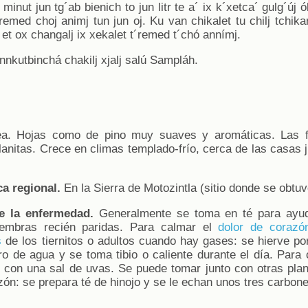
 minut jun tg´ab bienich to jun litr te a´ ix k´xetca´ gulg´új ó
´remed choj animj tun jun oj. Ku van chikalet tu chilj tchikan
 et ox changalj ix xekalet t´remed t´chó annímj.
nnkutbinchá chakilj xjalj salú Sampláh.
ea. Hojas como de pino muy suaves y aromáticas. Las f
lanitas. Crece en climas templado-frío, cerca de las casas j
a regional.
En la Sierra de Motozintla (sitio donde se obtuv
e la enfermedad.
Generalmente se toma en té para ayu
embras recién paridas. Para calmar el
dolor de corazó
s
de los tiernitos o adultos cuando hay gases: se hierve p
tro de agua y se toma tibio o caliente durante el día. Par
o con una sal de uvas. Se puede tomar junto con otras pl
zón: se prepara té de hinojo y se le echan unos tres carbones