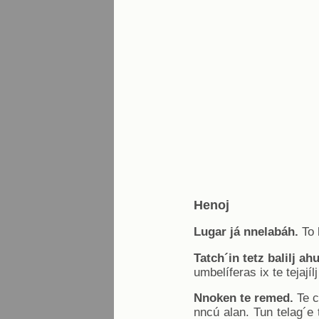
Henoj
Lugar já nnelabáh.
To l
Tatch´in tetz balilj ahu
umbelíferas ix te tejají
Nnoken te remed.
Te c
nncú alan. Tun telag´e t´