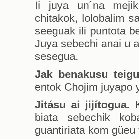
Ii juya un´na mejik
chitakok, lolobalim sa
seeguak ili puntota be
Juya sebechi anai u a
sesegua.
Jak benakusu teigu
entok Chojim juyapo 
Jitásu ai jijítogua.
K
biata sebechik kob
guantiriata kom güeu t