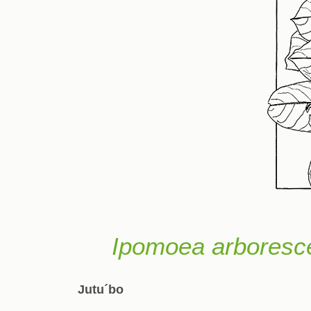
Ipomoea arboresc
Jutu´bo