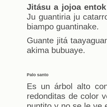
Jitásu a jojoa entok
Ju guantiria ju catar
biampo guantinake.
Guante jitá taayag
akima bubuaye.
Palo santo
Es un árbol alto con
redonditas de color v
puntito y no se le ve 