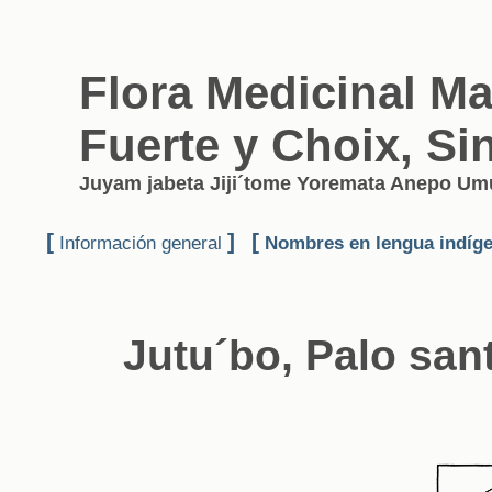
Flora Medicinal Ma
Fuerte y Choix, Si
Juyam jabeta Jiji´tome Yoremata Anepo U
[
]
[
Información general
Nombres en lengua indíg
Jutu´bo, Palo san