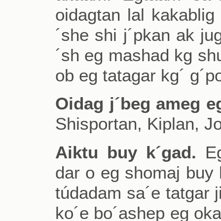
oidagtan lal kakablig
´she shi j´pkan ak ju
´sh eg mashad kg shu
ob eg tatagar kg´ g´p
Oidag j´beg ameg e
Shisportan, Kiplan, Jo
Aiktu buy k´gad.
Eg
dar o eg shomaj buy k
túdadam sa´e tatgar ji
ko´e bo´ashep eg oka