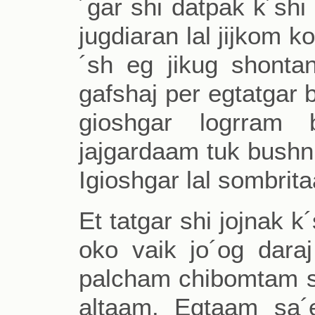
´gar shi datpak k´shi
jugdiaran lal jijkom k
´sh eg jikug shonta
gafshaj per egtatgar b
gioshgar logrram 
jajgardaam tuk bushni
Igioshgar lal sombrit
Et tatgar shi jojnak 
oko vaik jo´og dara
palcham chibomtam sh
altaam. Egtaam sa´