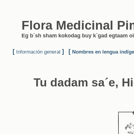
Flora Medicinal Pi
Eg b´sh sham kokodag buy k´gad egtaam oi
[
]
[
Información general
Nombres en lengua indíg
Tu dadam sa´e, Hi