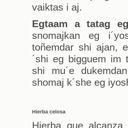
vaiktas i aj.
Egtaam a tatag eg
snomajkan eg i´yo
toñemdar shi ajan, e
´shi eg bigguem im t
shi mu´e dukemdan
shomaj k´she eg iyos
Hierba celosa
Hierba que alcanza 