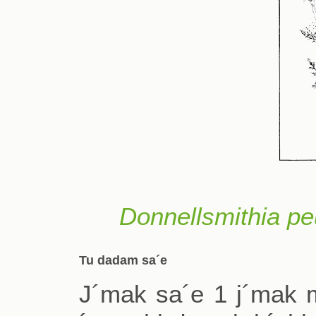
Donnellsmithia p
Tu dadam sa´e
J´mak sa´e 1 j´mak me