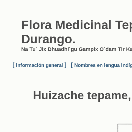
Flora Medicinal T
Durango.
Na Tu´ Jix Dhuadhi´gu Gampix O´dam Tir 
[
]
[
Información general
Nombres en lengua indí
Huizache tepame,