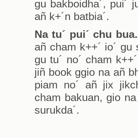
gu bakboidha´, pui´ j
añ k+´n batbia´.
Na tu´ pui´ chu bua.
añ cham k++´ io´ gu 
gu tu´ no´ cham k++´.
jiñ book ggio na añ bh
piam no´ añ jix jikc
cham bakuan, gio na b
surukda´.