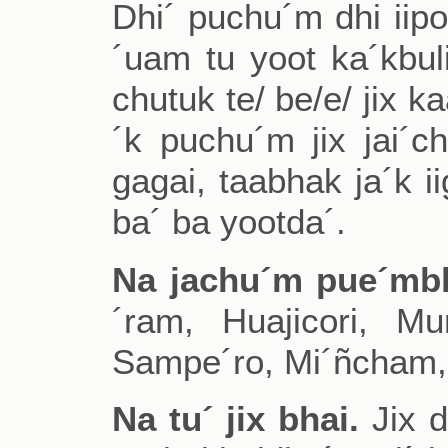
Dhi´ puchu´m dhi iipoñi 
´uam tu yoot ka´kbul
chutuk te/ be/e/ jix ka
´k puchu´m jix jai´ch
gagai, taabhak ja´k i
ba´ ba yootda´.
Na jachu´m pue´mblo
´ram, Huajicori, Mu
Sampe´ro, Mi´ñcham
Na tu´ jix bhai.
Jix d