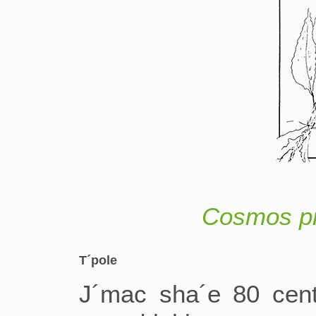
Cosmos pr
T´pole
J´mac sha´e 80 cent