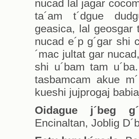
nucad lal jagar cocom
ta´am t´dgue dudgu
geasica, lal geosgar 
nucad e´p g´gar shi c
´mac jultat gar nucad
shi u´bam tam u´ba.
tasbamcam akue m´k
kueshi jujprogaj babia
Oidague j´beg g
Encinaltan, Joblig D´