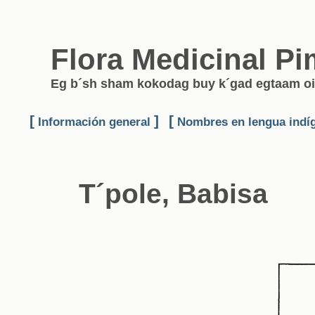
Flora Medicinal Pi
Eg b´sh sham kokodag buy k´gad egtaam oi
[
]
[
Información general
Nombres en lengua indí
T´pole, Babisa