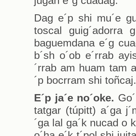
jugan e´g cuadag.
Dag e´p shi mu´e g
toscal guig´adorra 
baguemdana e´g cua
b´sh o´ob e´rrab ayi
´rrab am huam tam a 
´p bocrram shi toñcaj
E´p ja´e no´oke.
Go´k
tatgar (túpitt) a´ga 
´ga lal ga´k nucad o 
o´ha e´k t´pol shi ju