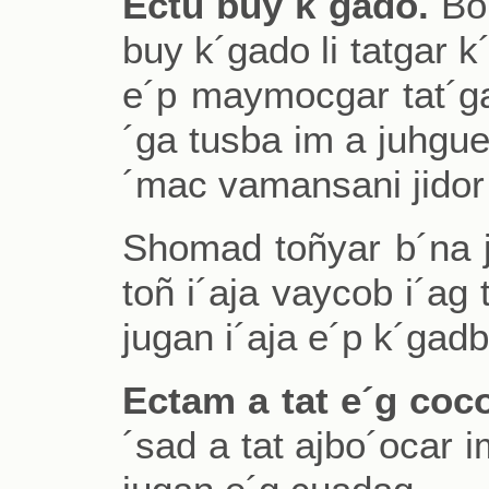
Ectu buy k´gado.
Bo´
buy k´gado li tatgar k
e´p maymocgar tat´g
´ga tusba im a juhguei
´mac vamansani jidor 
Shomad toñyar b´na j´
toñ i´aja vaycob i´ag 
jugan i´aja e´p k´gad
Ectam a tat e´g coc
´sad a tat ajbo´ocar 