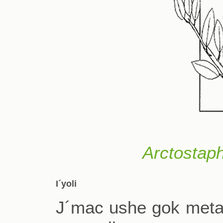
Arctostap
I´yoli
J´mac ushe gok metar 