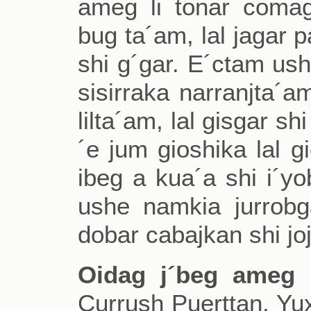
ameg li tonar coma
bug ta´am, lal jagar
shi g´gar. E´ctam ushe
sisirraka narranjta´
lilta´am, lal gisgar s
´e jum gioshika lal g
ibeg a kua´a shi i´y
ushe namkia jurrobga
dobar cabajkan shi joj
Oidag j´beg ameg 
Currush Puerttan, Yux