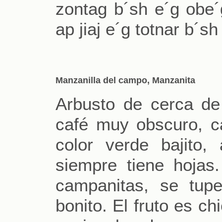
zontag b´sh e´g obe´
ap jiaj e´g totnar b´
Manzanilla del campo, Manzanita
Arbusto de cerca de 
café muy obscuro, c
color verde bajito
siempre tiene hojas.
campanitas, se tup
bonito. El fruto es ch