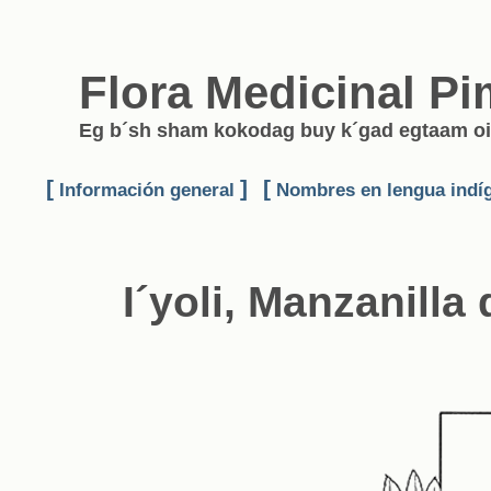
Flora Medicinal Pi
Eg b´sh sham kokodag buy k´gad egtaam oi
[
]
[
Información general
Nombres en lengua indí
I´yoli, Manzanill