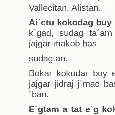
Vallecitan, Alistan.
Ai´ctu kokodag buy 
k´gad, sudag ta´am 
jajgar makob bas
sudagtan.
Bokar kokodar buy e´
jajgar jidraj j´mac 
´ban.
E´gtam a tat e´g ko