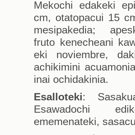
Mekochi edakeki epin
cm, otatopacui 15 c
mesipakedia; apesk
fruto kenecheani kaw
eki noviembre, dak
achikimini acuamoniai
inai ochidakinia.
Esalloteki
: Sasakua
Esawadochi edik
ememenateki, sasacua