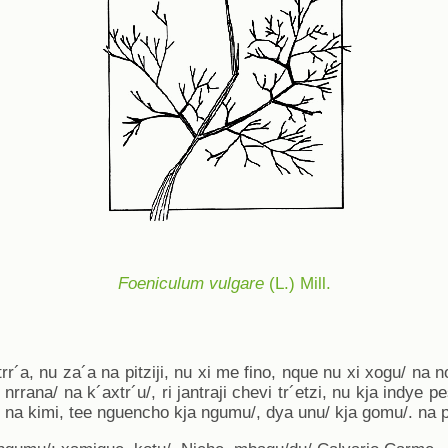
Foeniculum vulgare
(L.) Mill.
rr´a, nu za´a na pitziji, nu xi me fino, nque nu xi xogu/ na 
 nrrana/ na k´axtr´u/, ri jantraji chevi tr´etzi, nu kja indye 
, na kimi, tee nguencho kja ngumu/, dya unu/ kja gomu/. na 