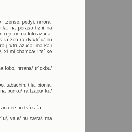
xi tzense, pedyi, nrrora,
illa, na peraso tizhi na
 nrreje ñe na kilo azuca,
ara zoo ra dya/tr´u/ nu
ra jia/tri azuca, ma kaji
/, xi mi chamba/ji ts´ike
na lobo, nrrana/ tr´oxbu/
, tabachin, tila, pionia,
 na punku/ ra tzapu/ ku/
nrrana ñe nu ts´iza´a.
r´u/, va e/ nu za/ra/, ma