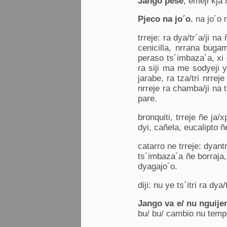
Jango pese
, emeji kja
Pjeco na jo´o.
na jo´o n
trreje: ra dya/tr´a/ji n
cenicilla, nrrana bugam
peraso ts´imbaza´a, xi c
ra siji ma me sodyeji 
jarabe, ra tza/tri nrrej
nrreje ra chamba/ji na t
pare.
bronquiti, trreje ñe ja/
dyi, cañela, eucalipto ñ
catarro ne trreje: dyant
ts´imbaza´a ñe borraja,
dyagajo´o.
diji: nu ye ts´itri ra dya
Jango va e/ nu nguije
bu/ bu/ cambio nu tempe