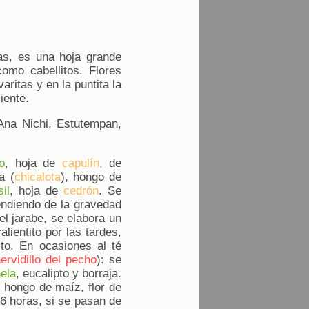
tas, es una hoja grande
omo cabellitos. Flores
ritas y en la puntita la
iente.
Ana Nichi, Estutempan,
o
, hoja de
capulín
, de
a (
chicalota
), hongo de
il
, hoja de
cedrón
. Se
endiendo de la gravedad
el jarabe, se elabora un
lientito por las tardes,
to. En ocasiones al té
ervidillo del pecho
): se
ela
, eucalipto y borraja.
, hongo de maíz, flor de
 6 horas, si se pasan de