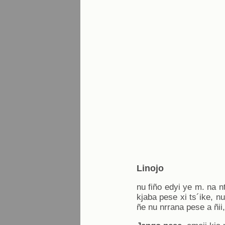
Linojo
nu fiño edyi ye m. na nt
kjaba pese xi ts´ike, nu
ñe nu nrrana pese a ñii