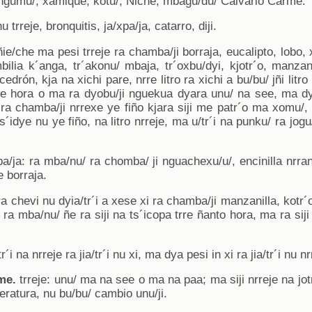
 ngumu/; xamique, kotu/, Niche, mbagu/du/ Calvario Carme.
u trreje, bronquitis, ja/xpa/ja, catarro, diji.
a ñie/che ma pesi trreje ra chamba/ji borraja, eucalipto, lobo, 
bilia k´anga, tr´akonu/ mbaja, tr´oxbu/dyi, kjotr´o, manzan
edrón, kja na xichi pare, nrre litro ra xichi a bu/bu/ jñi litro
ye hora o ma ra dyobu/ji nguekua dyara unu/ na see, ma dy
e ra chamba/ji nrrexe ye fiño kjara siji me patr´o ma xomu/, 
s´idye nu ye fiño, na litro nrreje, ma u/tr´i na punku/ ra jogu
xpa/ja: ra mba/nu/ ra chomba/ ji nguachexu/u/, encinilla nrra
e borraja.
ra chevi nu dyia/tr´i a xese xi ra chamba/ji manzanilla, kotr´oo
 ra mba/nu/ ñe ra siji na ts´icopa trre ñanto hora, ma ra siji
/tr´i na nrreje ra jia/tr´i nu xi, ma dya pesi in xi ra jia/tr´i nu 
me.
trreje: unu/ ma na see o ma na paa; ma siji nrreje na jot
ratura, nu bu/bu/ cambio unu/ji.