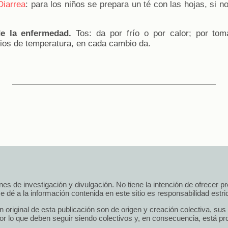
Diarrea
: para los niños se prepara un té con las hojas, si n
e la enfermedad.
Tos: da por frío o por calor; por tom
bios de temperatura, en cada cambio da.
 fines de investigación y divulgación. No tiene la intención de ofrecer 
e dé a la información contenida en este sitio es responsabilidad estrict
n original de esta publicación son de origen y creación colectiva, su
r lo que deben seguir siendo colectivos y, en consecuencia, está pro