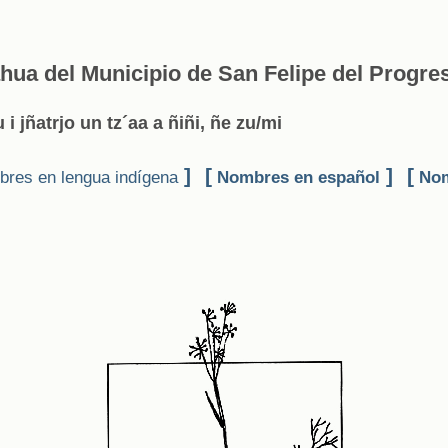
hua del Municipio de San Felipe del Progre
 i jñatrjo un tz´aa a ñiñi, ñe zu/mi
]
[
]
[
res en lengua indígena
Nombres en español
Nom