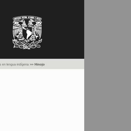
 en lengua indígena
>>
Hinojo