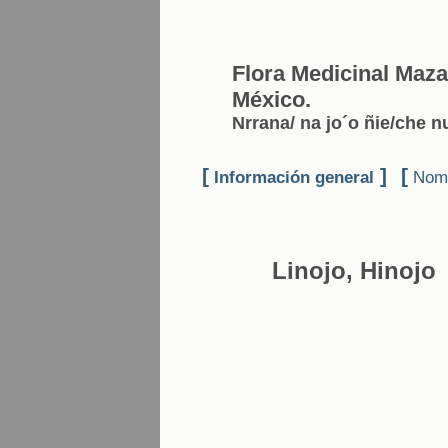
Flora Medicinal Maza
México.
Nrrana/ na jo´o ñie/che nu
[
]
[
Información general
Nomb
Linojo, Hinojo