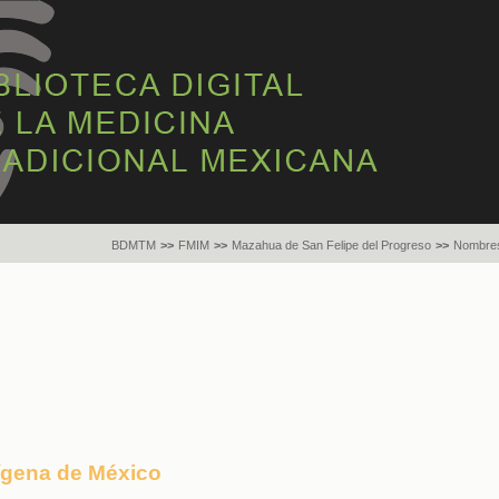
BDMTM
>>
FMIM
>>
Mazahua de San Felipe del Progreso
>>
Nombres
dígena de México