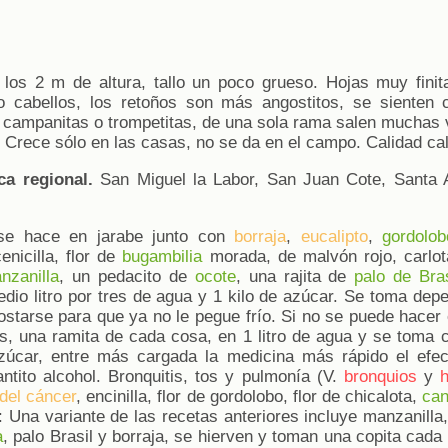
 los 2 m de altura, tallo un poco grueso. Hojas muy fini
o cabellos, los retoños son más angostitos, se sienten c
campanitas o trompetitas, de una sola rama salen muchas va
o. Crece sólo en las casas, no se da en el campo. Calidad cal
ca regional.
San Miguel la Labor, San Juan Cote, Santa 
se hace en jarabe junto con
borraja
,
eucalipto
,
gordolob
cenicilla, flor de
bugambilia
morada, de malvón rojo, carlot
nzanilla
, un pedacito de
ocote
, una rajita de
palo de Bras
edio litro por tres de agua y 1 kilo de azúcar. Se toma dep
starse para que ya no le pegue frío. Si no se puede hacer 
s, una ramita de cada cosa, en 1 litro de agua y se toma ca
úcar, entre más cargada la medicina más rápido el efec
ntito alcohol. Bronquitis, tos y pulmonía (V.
bronquios
y
h
 del cáncer
, encinilla, flor de gordolobo, flor de chicalota,
can
s: Una variante de las recetas anteriores incluye manzanilla
a
, palo Brasil y borraja, se hierven y toman una copita cada