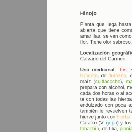
Hinojo
Planta que llega hasta
abierta que tiene com
amarillas, se ven como 
flor. Tiene olor sabros
Localización geográfi
Calvario del Carmen.
Uso medicinal.
Tos
: 
tejocote
, de
durazno
, 
maíz (
cuitlacoche
),
ma
prepara con alcohol, m
cada dos horas o al aco
té con todas las hierba
endulzado con poca az
también le revuelven ta
hierve junto con
hierba
Catarro (V.
gripa
) y to
tabachín
, de tilia,
pioní