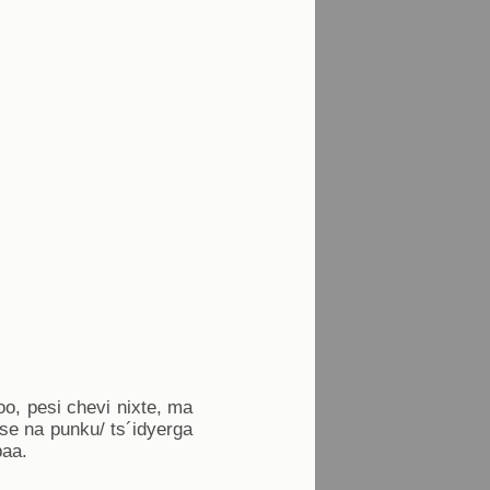
noo, pesi chevi nixte, ma
pese na punku/ ts´idyerga
paa.