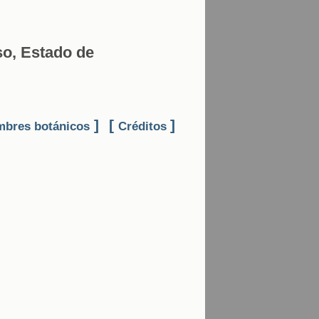
so, Estado de
]
[
]
bres botánicos
Créditos