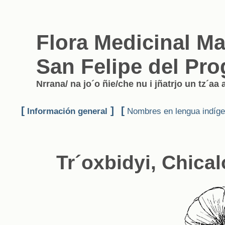
Flora Medicinal M
San Felipe del Pro
Nrrana/ na jo´o ñie/che nu i jñatrjo un tz´aa 
[
]
[
Información general
Nombres en lengua indíg
Tr´oxbidyi, Chical