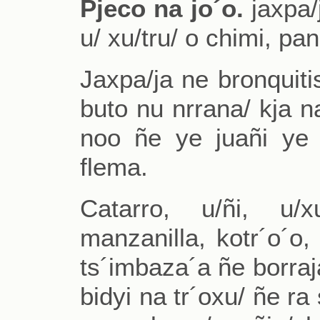
Pjeco na jo´o.
jaxpa/j
u/ xu/tru/ o chimi, pa
Jaxpa/ja ne bronquiti
buto nu nrrana/ kja na
noo ñe ye juañi ye h
flema.
Catarro, u/ñi, u/x
manzanilla, kotr´o´o, 
ts´imbaza´a ñe borraj
bidyi na tr´oxu/ ñe ra 