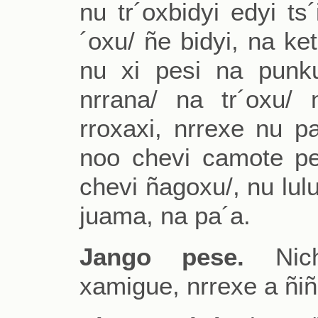
nu tr´oxbidyi edyi ts
´oxu/ ñe bidyi, na ket
nu xi pesi na punku
nrrana/ na tr´oxu/ n
rroxaxi, nrrexe nu pa
noo chevi camote pes
chevi ñagoxu/, nu lulu
juama, na pa´a.
Jango pese.
Niche
xamigue, nrrexe a ñiñ