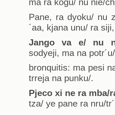
ma ra kogu/ nu ñie/ch
Pane, ra dyoku/ nu z
´aa, kjana unu/ ra sij
Jango va e/ nu n
sodyeji, ma na potr´u/
bronquitis: ma pesi n
trreja na punku/.
Pjeco xi ne ra mba/ra
tza/ ye pane ra nru/tr