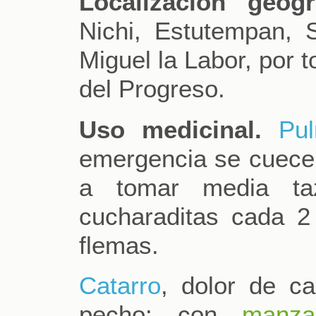
Localización geogr
Nichi, Estutempan,
Miguel la Labor, por 
del Progreso.
Uso medicinal.
Pu
emergencia se cuece e
a tomar media t
cucharaditas cada 2 
flemas.
Catarro
, dolor de c
pecho: con
manzan