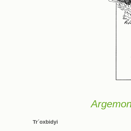
Argemon
Tr´oxbidyi