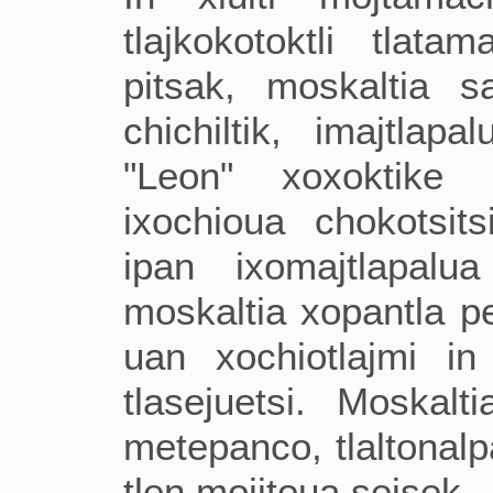
tlajkokotoktli tlata
pitsak, moskaltia 
chichiltik, imajtlap
"Leon" xoxoktike u
ixochioua chokotsits
ipan ixomajtlapalua
moskaltia xopantla p
uan xochiotlajmi i
tlasejuetsi. Moskalti
metepanco, tlaltonalpa
tlen moijtoua sejsek.