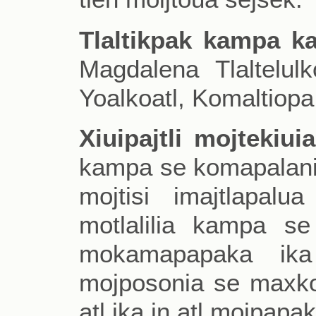
Tlaltikpak kampa ka
Magdalena Tlaltelulk
Yoalkoatl, Komaltiopa
Xiuipajtli mojtekiuia
kampa se komapalani 
mojtisi imajtlapalu
motlalilia kampa se 
mokamapapaka ik
mojposonia se maxkocht
atl ika in atl mojpapa