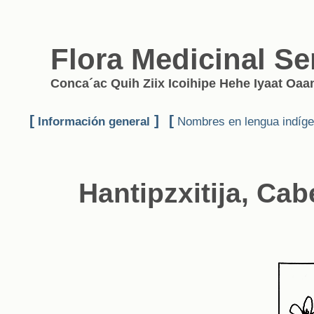
Flora Medicinal Se
Conca´ac Quih Ziix Icoihipe Hehe Iyaat Oaan
[
]
[
Información general
Nombres en lengua indíg
Hantipzxitija, Cab