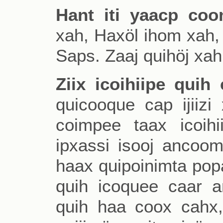
Hant iti yaacp coo
xah, Haxöl ihom xah, 
Saps. Zaaj quihöj xah
Ziix icoihiipe quih
quicooque cap ijiizi
coimpee taax icoih
ipxassi isooj ancoom
haax quipoinimta popa
quih icoquee caar 
quih haa coox cahx,