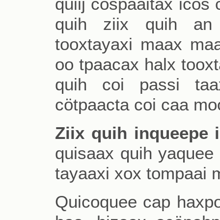
quiij cöspaaitax icös
quih ziix quih an
tooxtayaxi maax maa
oo tpaacax halx toox
quih coi passi taa
cötpaacta coi caa mo
Ziix quih inqueepe i
quisaax quih yaquee c
tayaaxi xox tompaai 
Quicoquee cap haxpoo