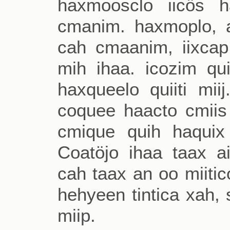
haxmoosclo iicös h
cmanim. haxmoplo, 
cah cmaanim, iixcap t
mih ihaa. icozim qu
haxqueelo quiiti mii
coquee haacto cmiis 
cmique quih haquix t
Coatöjo ihaa taax a
cah taax an oo miitic
hehyeen tintica xah, 
miip.