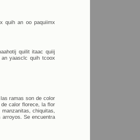
ix quih an oo paquiimx
otij quilit itaac quiij
 an yaasclc quih tcoox
 las ramas son de color
e calor florece, la flor
manzanitas, chiquitas,
os arroyos. Se encuentra