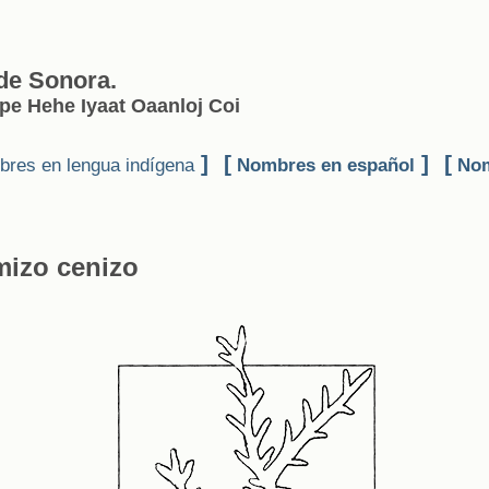
 de Sonora.
ipe Hehe Iyaat Oaanloj Coi
]
[
]
[
res en lengua indígena
Nombres en español
Nom
mizo cenizo