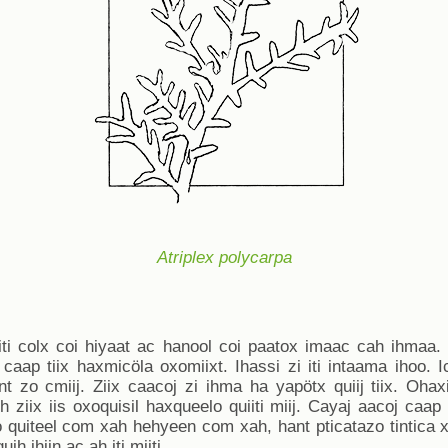
Atriplex polycarpa
 iti colx coi hiyaat ac hanool coi paatox imaac cah ihmaa. 
 caap tiix haxmicöla oxomiixt. Ihassi zi iti intaama ihoo.
 zo cmiij. Ziix caacoj zi ihma ha yapötx quiij tiix. Ohaxi
h ziix iis oxoquisil haxqueelo quiiti miij. Cayaj aacoj caap
quiteel com xah hehyeen com xah, hant pticatazo tintica xa
h ihiin ac ah iti miiti.