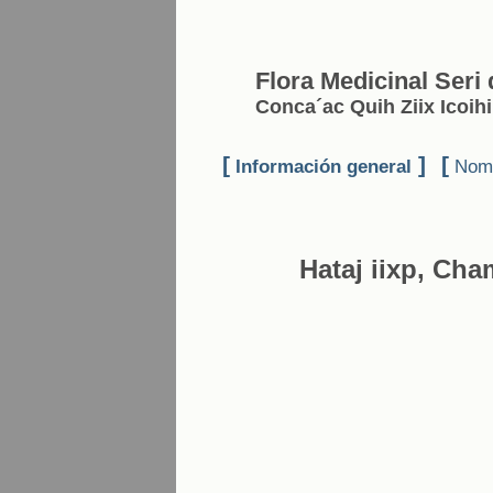
Flora Medicinal Seri
Conca´ac Quih Ziix Icoih
[
]
[
Información general
Nomb
Hataj iixp, Cha