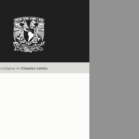
 indígena
>>
Chamizo cenizo