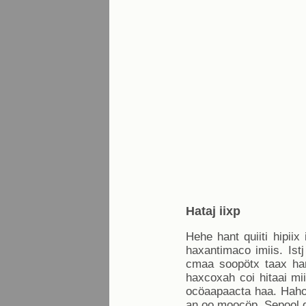
Hataj iixp
Hehe hant quiiti hipiix
haxantimaco imiis. Istj
cmaa soopötx taax hant
haxcoxah coi hitaai mii
ocöaapaacta haa. Haho 
an oo moocöp. Sepool qui