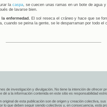
urar la
caspa
, se cuecen unas ramas en un bote de agua y
pués de lavarse bien.
 la enfermedad.
El sol reseca el cráneo y hace que se fo
a, cuando se peina la gente, se le desparraman por todo el c
 fines de investigación y divulgación. No tiene la intención de ofrecer 
e dé a la información contenida en este sitio es responsabilidad estrict
n original de esta publicación son de origen y creación colectiva, su
r lo que deben seguir siendo colectivos y, en consecuencia, está pro