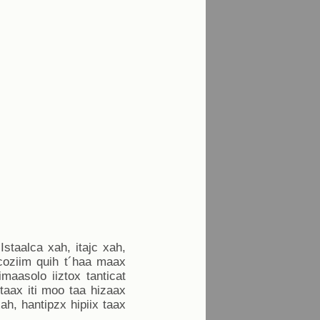
Istaalca xah, itajc xah,
 Icoziim quih t´haa maax
maasolo iiztox tanticat
 taax iti moo taa hizaax
h, hantipzx hipiix taax