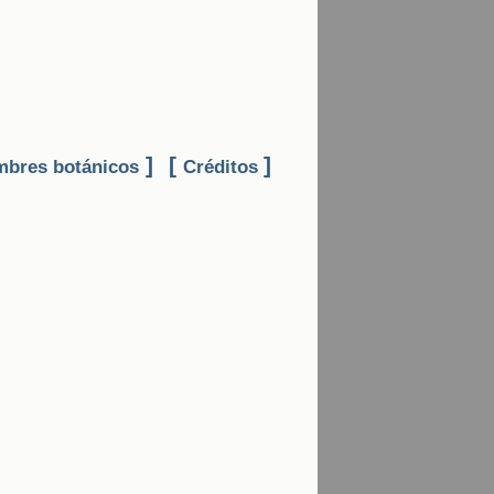
]
[
]
bres botánicos
Créditos