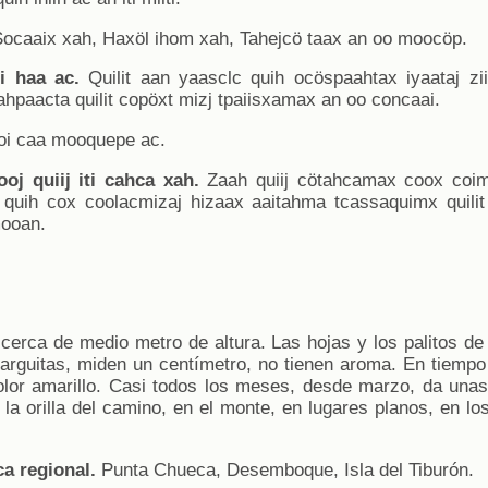
ocaaix xah, Haxöl ihom xah, Tahejcö taax an oo moocöp.
oi haa ac.
Quilit aan yaasclc quih ocöspaahtax iyaataj zi
hpaacta quilit copöxt mizj tpaiisxamax an oo concaai.
 coi caa mooquepe ac.
oj quiij iti cahca xah.
Zaah quiij cötahcamax coox coimaah
 quih cox coolacmizaj hizaax aaitahma tcassaquimx quilit
mooan.
erca de medio metro de altura. Las hojas y los palitos de
arguitas, miden un centímetro, no tienen aroma. En tiempo d
or amarillo. Casi todos los meses, desde marzo, da unas 
 la orilla del camino, en el monte, en lugares planos, en l
a regional.
Punta Chueca, Desemboque, Isla del Tiburón.