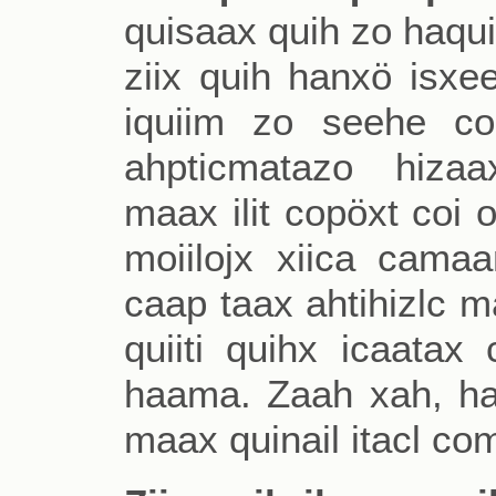
quisaax quih zo haquix 
ziix quih hanxö isx
iquiim zo seehe co
ahpticmatazo hiza
maax ilit copöxt coi 
moiilojx xiica camaa
caap taax ahtihizlc 
quiiti quihx icaatax
haama. Zaah xah, hant
maax quinail itacl co