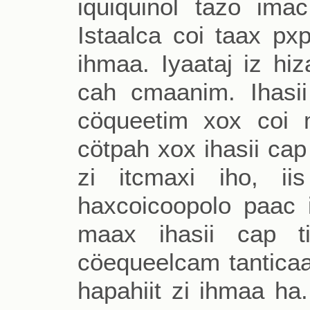
iquiquinol tazo imac
Istaalca coi taax px
ihmaa. Iyaataj iz hiza
cah cmaanim. Ihasii
cöqueetim xox coi 
cötpah xox ihasii cap
zi itcmaxi iho, ii
haxcoicoopolo paac i
maax ihasii cap ti
cöequeelcam tanticaat
hapahiit zi ihmaa ha.