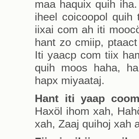
maa haquix quih iha. 
iheel coicoopol quih
iixai com ah iti mooc
hant zo cmiip, ptaact 
Iti yaacp com tiix ha
quih moos haha, ha
hapx miyaataj.
Hant iti yaap coom
Haxöl ihom xah, Hahöj
xah, Zaaj quihoj xah 