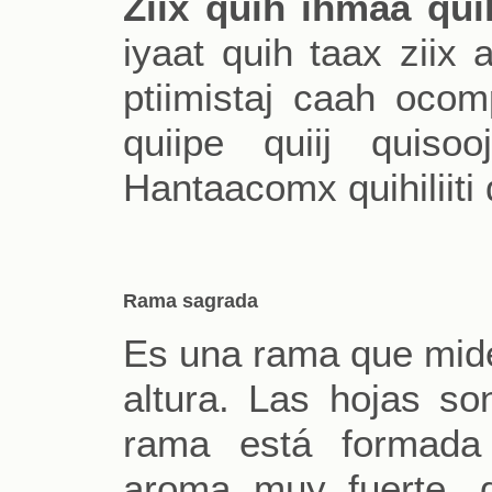
Ziix quih ihmaa quih
iyaat quih taax ziix 
ptiimistaj caah ocom
quiipe quiij quisoo
Hantaacomx quihiliiti
Rama sagrada
Es una rama que mid
altura. Las hojas so
rama está formada 
aroma muy fuerte, 