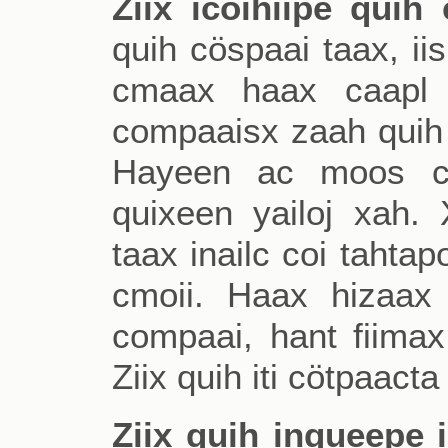
Ziix icoihiipe quih
quih cöspaai taax, ii
cmaax haax caapl qu
compaaisx zaah quih
Hayeen ac moos c
quixeen yailoj xah.
taax inailc coi tahta
cmoii. Haax hizaax
compaai, hant fiima
Ziix quih iti cötpaac
Ziix quih inqueepe i