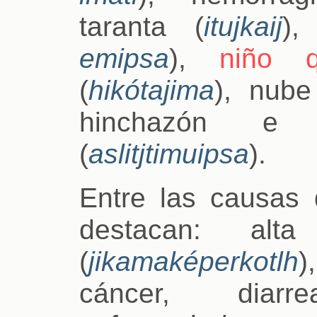
taranta (
itujkaij
),
emipsa
),
niño 
(
hikótajima
), nube
hinchazón e 
(
aslitjtimuipsa
).
Entre las causas 
destacan: alta 
(
jikamaképerkotlh
)
cáncer, diarr