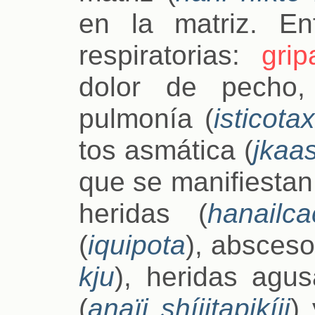
en la matriz. E
respiratorias:
grip
dolor de pecho,
pulmonía (
isticota
tos asmática (
jkaa
que se manifiestan 
heridas (
hanailca
(
iquipota
), absceso
kju
), heridas agu
(
anaïj shíjitapjkíij
)