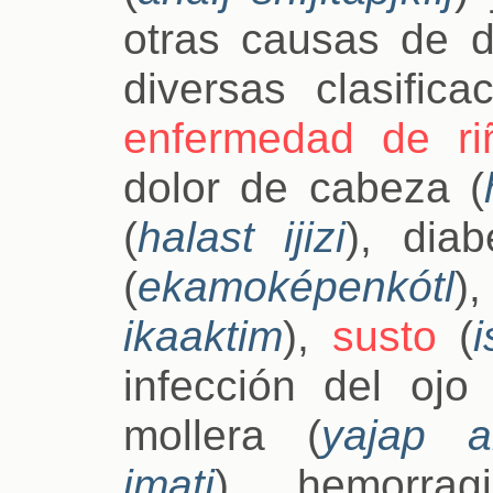
otras causas de 
diversas clasific
enfermedad de ri
dolor de cabeza (
(
halast ijizi
), diab
(
ekamoképenkótl
)
ikaaktim
),
susto
(
i
infección del ojo 
mollera (
yajap an
imati
), hemorrag