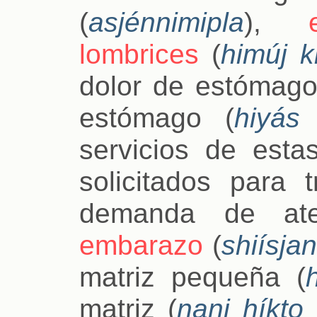
(
asjénnimipla
),
lombrices
(
himúj k
dolor de estómago
estómago (
hiyás
servicios de esta
solicitados para 
demanda de aten
embarazo
(
shiísja
matriz pequeña (
matriz (
nani híkto 