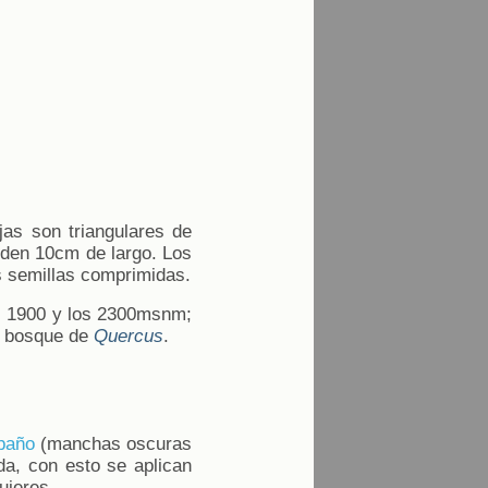
jas son triangulares de
iden 10cm de largo. Los
s semillas comprimidas.
os 1900 y los 2300msnm;
 y bosque de
Quercus
.
paño
(manchas oscuras
ida, con esto se aplican
ujeres.