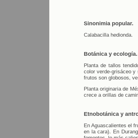
Sinonimia popular.
Calabacilla hedionda.
Botánica y ecología.
Planta de tallos tendi
color verde-grisáceo y
frutos son globosos, v
Planta originaria de M
crece a orillas de cami
Etnobotánica y antr
En Aguascalientes el f
en la cara). En Durango
fomentos, lo más calie