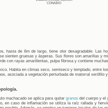
CONABIO
dos, hasta de 6m de largo, tiene olor desagradable. Las ho
 se sienten gruesas y ásperas. Sus flores son amarillas y m
erde con rayas amarillentas, pulpa fibrosa y contiene mucha
éxico. Habita en climas seco, semiseco y templado, entre l
nos, asociada a vegetación perturbada de matorral xerófilo
opología.
ruto machacado se aplica para quitar
granos
del cuerpo y el
, en caso de inflamación se utiliza la raíz rallada y herv
nte posible. Además, se emplea en tumores locales de las m