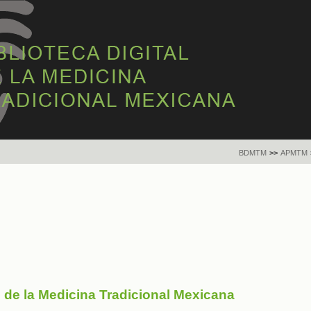
BDMTM
>>
APMTM
s de la Medicina Tradicional Mexicana