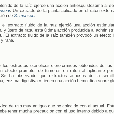
btenido de la raíz ejerce una acción antiesquistosoma al s
nsoni
. Un extracto de la planta aplicado en el ratón exter
ación de
S. mansoni
.
l extracto fluido de la raíz ejerció una acción estimula
ón, y útero de rata, esta última acción producida al administr
l. El extracto fluido de la raíz también provocó un efecto i
 y rana.
los extractos etanólicos-clorofórmicos obtenidos de la
un efecto promotor de tumores en ratón al aplicarse por 
 Se ha observado que extractos acuosos de la semilla
sina, enzima digestiva y tienen una acción hemolítica sobre gl
xico de uso muy antiguo que no coincide con el actual. Est
debe tener mucha precaución con el uso interno debido a qu