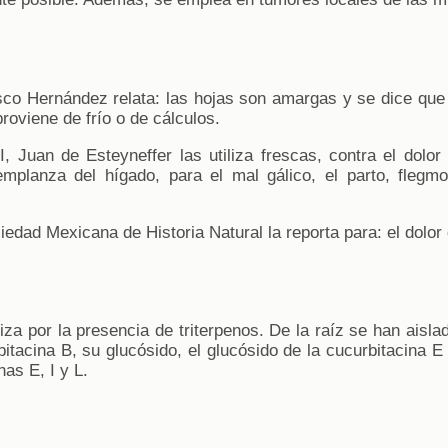
sco Hernández relata: las hojas son amargas y se dice que a
proviene de frío o de cálculos.
II, Juan de Esteyneffer las utiliza frescas, contra el dolor 
mplanza del hígado, para el mal gálico, el parto, flegmo
iedad Mexicana de Historia Natural la reporta para: el dolor 
iza por la presencia de triterpenos. De la raíz se han aisla
rbitacina B, su glucósido, el glucósido de la cucurbitacina E 
nas E, I y L.