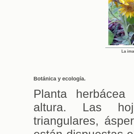
La ima
Botánica y ecología.
Planta herbácea
altura. Las h
triangulares, áspe
están dispuestas e