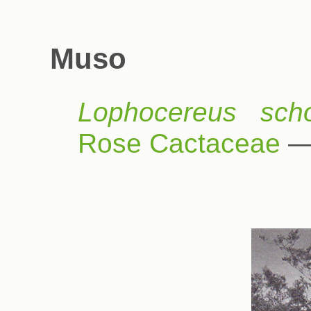
Muso
Lophocereus schot
Rose Cactaceae
—