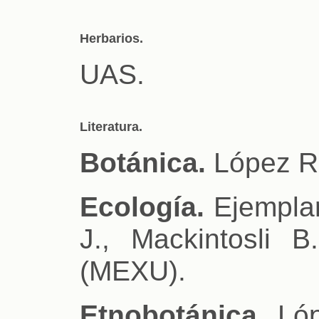
Herbarios.
UAS.
Literatura.
Botánica.
López R.
Ecología.
Ejemplar
J., Mackintosli B
(MEXU).
Etnobotánica.
Lóp