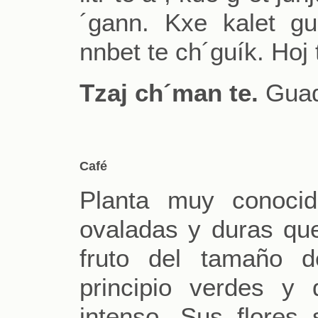
´gann. Kxe kalet gul
nnbet te ch´guík. Hoj 
Tzaj ch´man te.
Guad
Café
Planta muy conocid
ovaladas y duras qu
fruto del tamaño 
principio verdes y
intenso. Sus flores 