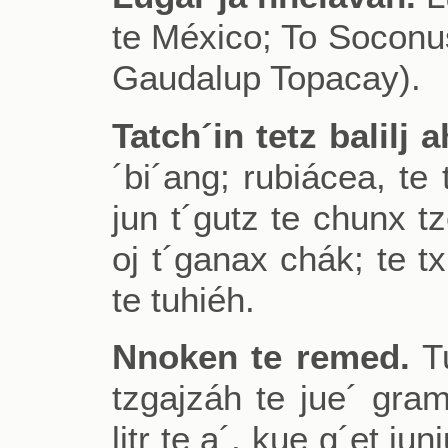
te México; To Soconusc
Gaudalup Topacay).
Tatch´in tetz balilj a
´bi´ang; rubiácea, te ti
jun t´gutz te chunx tz
oj t´ganax chák; te t
te tuhiéh.
Nnoken te remed.
Tu
tzgajzáh te jue´ gram t
litr te a´, kue g´et ju