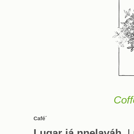
Coff
Café´
Lugar já nnelaváh.
Lu