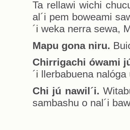
Ta rellawi wichi chu
al´i pem boweami saw
´i weka nerra sewa, M
Mapu gona niru.
Buic
Chirrigachi ówami j
´i llerbabuena nalóga
Chi jú nawil´i.
Witabu
sambashu o nal´i bawi