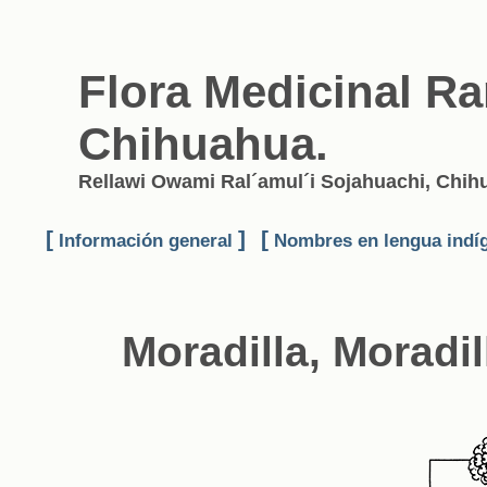
Flora Medicinal Ra
Chihuahua.
Rellawi Owami Ral´amul´i Sojahuachi, Chi
[
]
[
Información general
Nombres en lengua indí
Moradilla, Moradil