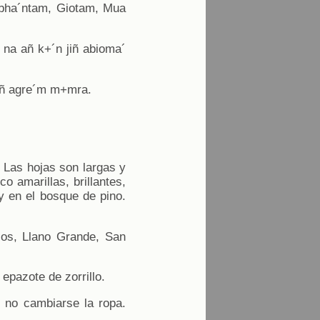
bha´ntam, Giotam, Mua
 na añ k+´n jiñ abioma´
 añ agre´m m+mra.
. Las hojas son largas y
o amarillas, brillantes,
y en el bosque de pino.
os, Llano Grande, San
epazote de zorrillo.
 no cambiarse la ropa.