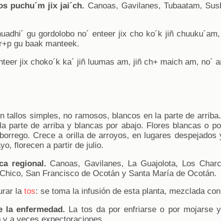
s puchu´m jix jai´ch.
Canoas, Gavilanes, Tubaatam, Sus
uadhi´ gu gordolobo no´ enteer jix cho ko´k jiñ chuuku´am,
ar+p gu baak manteek.
teer jix choko´k ka´ jiñ luumas am, jiñ ch+ maich am, no´
 tallos simples, no ramosos, blancos en la parte de arriba
la parte de arriba y blancas por abajo. Flores blancas o poc
orrego. Crece a orilla de arroyos, en lugares despejados 
, florecen a partir de julio.
ca regional.
Canoas, Gavilanes, La Guajolota, Los Charc
s Chico, San Francisco de Ocotán y Santa María de Ocotán.
rar la
tos
: se toma la infusión de esta planta, mezclada con 
e la enfermedad.
La tos da por enfriarse o por mojarse y
 y a veces expectoraciones.