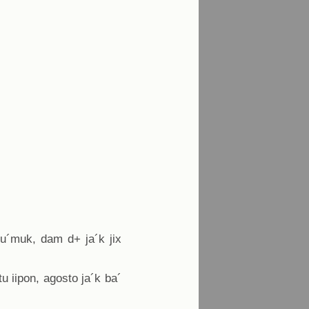
 mu´muk, dam d+ ja´k jix
u iipon, agosto ja´k ba´