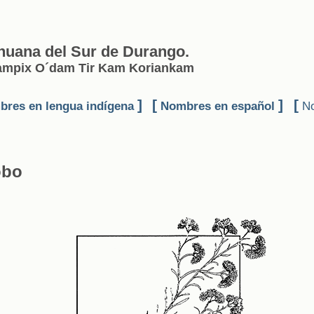
huana del Sur de Durango.
Gampix O´dam Tir Kam Koriankam
]
[
]
[
res en lengua indígena
Nombres en español
No
obo