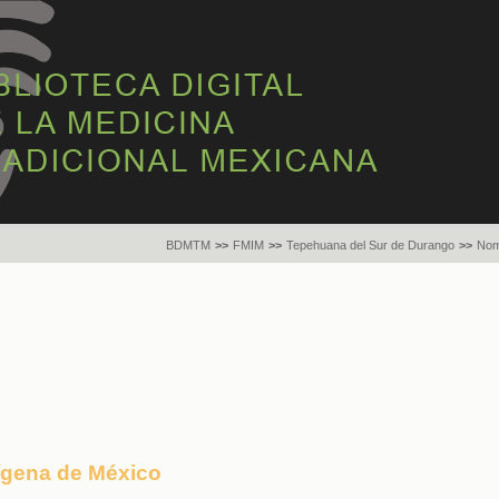
BDMTM
>>
FMIM
>>
Tepehuana del Sur de Durango
>>
Nom
dígena de México