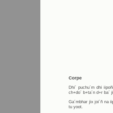
Corpe
Dhi´ puchu´m dhi iipoñi
ch+do´ b+ta´n d+r ba´ ji
Ga´mbhar jix joi´ñ na i
tu yoot.