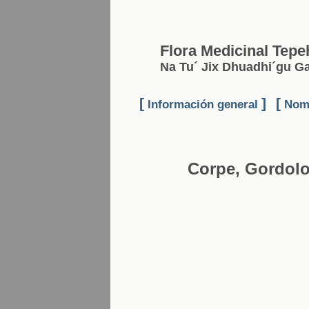
Flora Medicinal Tepe
Na Tu´ Jix Dhuadhi´gu 
[
]
[
Información general
Nomb
Corpe, Gordol