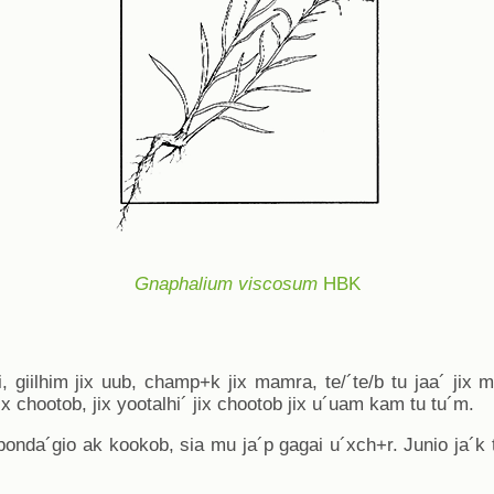
Gnaphalium viscosum
HBK
, giilhim jix uub, champ+k jix mamra, te/´te/b tu jaa´ jix
x chootob, jix yootalhi´ jix chootob jix u´uam kam tu tu´m.
iponda´gio ak kookob, sia mu ja´p gagai u´xch+r. Junio ja´k t