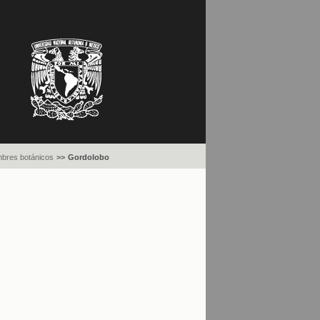
bres botánicos
>>
Gordolobo