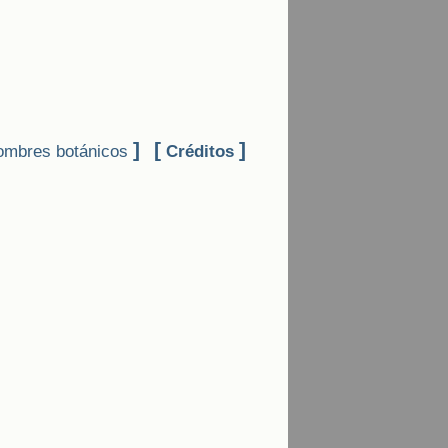
]
[
]
mbres botánicos
Créditos