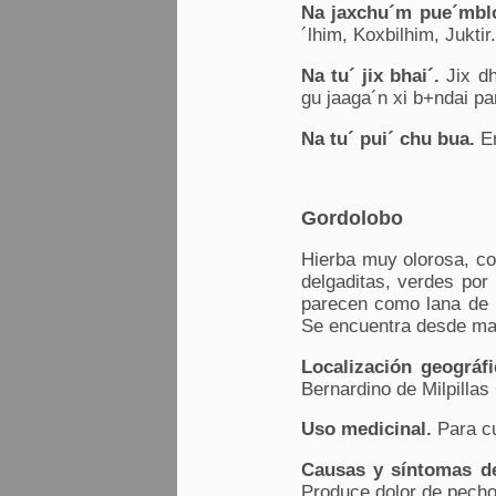
Na jaxchu´m pue´mblo
´lhim, Koxbilhim, Juktir.
Na tu´ jix bhai´.
Jix dh
gu jaaga´n xi b+ndai p
Na tu´ pui´ chu bua.
En
Gordolobo
Hierba muy olorosa, con
delgaditas, verdes por 
parecen como lana de b
Se encuentra desde mayo
Localización geográfi
Bernardino de Milpilla
Uso medicinal.
Para cu
Causas y síntomas d
Produce dolor de pecho