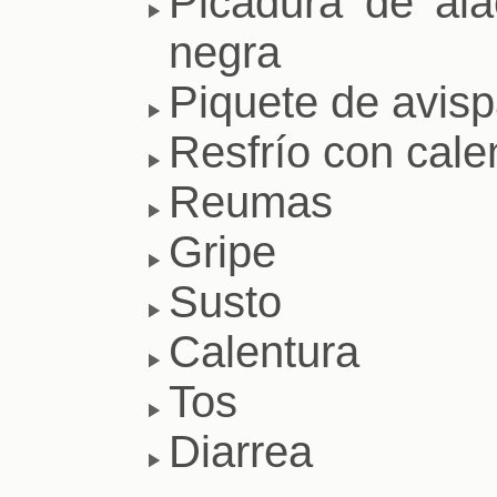
Picadura de ala
negra
Piquete de avis
Resfrío con cale
Reumas
Gripe
Susto
Calentura
Tos
Diarrea