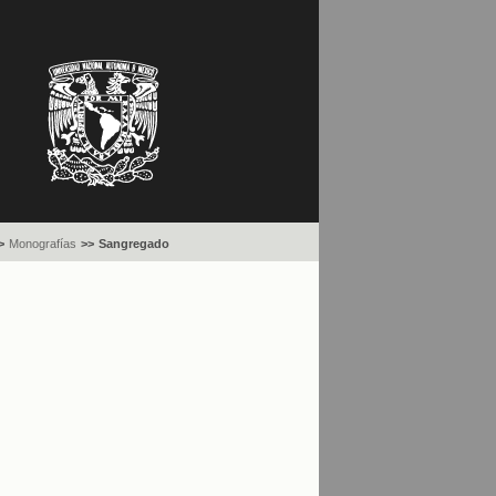
>
Monografías
>>
Sangregado