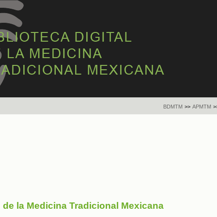
BDMTM
>>
APMTM
>
s de la Medicina Tradicional Mexicana