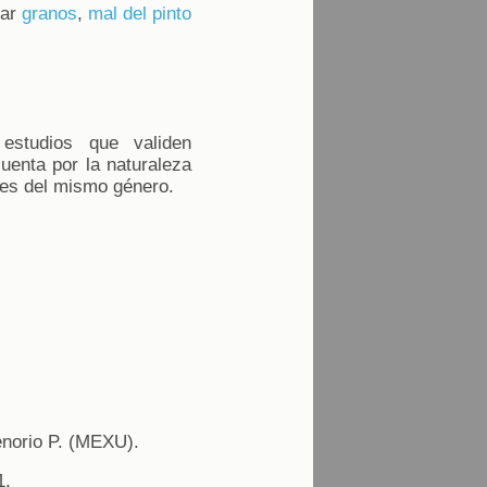
tar
granos
,
mal del pinto
estudios que validen
uenta por la naturaleza
ies del mismo género.
enorio P. (MEXU).
1.