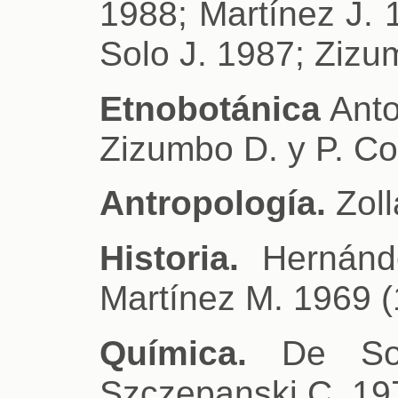
1988; Martínez J. 
Solo J. 1987; Zizu
Etnobotánica
Anto
Zizumbo D. y P. C
Antropología.
Zoll
Historia.
Hernánde
Martínez M. 1969 (
Química.
De Sou
Szczepanski C. 19