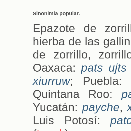
Sinonimia popular.
Epazote de zorril
hierba de las gallin
de zorrillo, zorril
Oaxaca:
pats ujts
xiurruw
; Puebla
Quintana Roo:
p
Yucatán:
payche
,
Luis Potosí:
pat