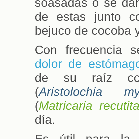
soasadas o se d
de estas junto c
bejuco de cocoba y 
Con frecuencia s
dolor de estómag
de su raíz co
(
Aristolochia my
(
Matricaria recutit
día.
Es útil para la 