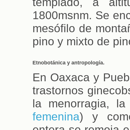
templado, a alti
1800msnm. Se enc
mesófilo de monta
pino y mixto de pin
Etnobotánica y antropología.
En Oaxaca y Puebl
trastornos ginecob
la menorragia, la
femenina
) y como
entera se remoja e