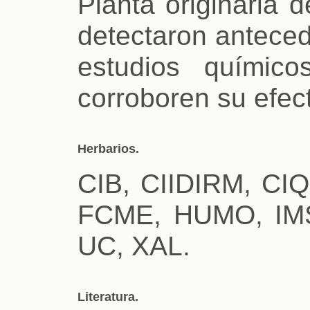
Planta originaria 
detectaron anteced
estudios químic
corroboren su efect
Herbarios.
CIB, CIIDIRM, C
FCME, HUMO, IMS
UC, XAL.
Literatura.