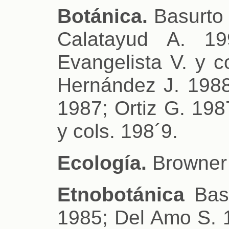
Botánica.
Basurto 
Calatayud A. 1
Evangelista V. y c
Hernández J. 1988
1987; Ortiz G. 198
y cols. 198´9.
Ecología.
Browner 
Etnobotánica
Basu
1985; Del Amo S. 