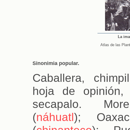
La ima
Atlas de las Plan
Sinonimia popular.
Caballera, chimpil
hoja de opinión, 
secapalo. Mo
(
náhuatl
); Oax
(
chinanteco
); Pu