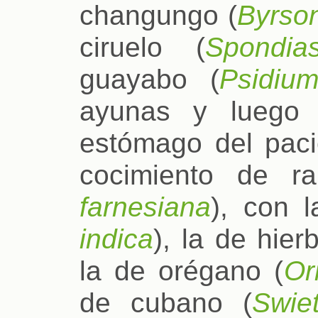
changungo (
Byrson
ciruelo (
Spondi
guayabo (
Psidiu
ayunas y luego 
estómago del paci
cocimiento de r
farnesiana
), con 
indica
), la de hie
la de orégano (
Or
de cubano (
Swie