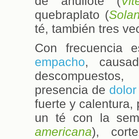
de ahuilote (
Vit
quebraplato (
Sola
té, también tres ve
Con frecuencia e
empacho
, causad
descompuestos, 
presencia de
dolo
fuerte y calentura,
un té con la sem
americana
), cort