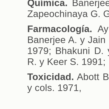
Química.
Banerjee
Zapeochinaya G. G
Farmacología.
Ayn
Banerjee A. y Jain 
1979; Bhakuni D. 
R. y Keer S. 1991;
Toxicidad.
Abott B
y cols. 1971,