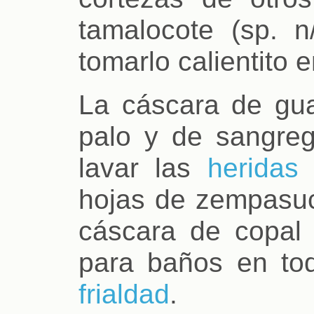
tamalocote (sp. n/
tomarlo calientito 
La cáscara de gua
palo y de sangre
lavar las
heridas
o
hojas de zempasuch
cáscara de copal 
para baños en to
frialdad
.