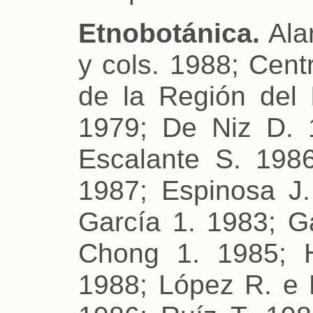
Etnobotánica.
Alar
y cols. 1988; Cent
de la Región del 
1979; De Niz D. 
Escalante S. 1986
1987; Espinosa J.
García 1. 1983; G
Chong 1. 1985; H
1988; López R. e H