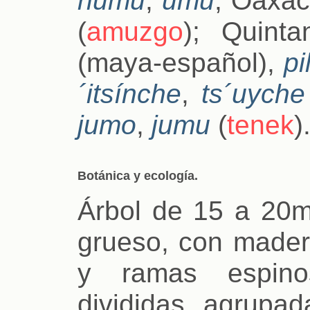
(
amuzgo
); Quint
(maya-español),
pil
´itsínche
,
ts´uyche
jumo
,
jumu
(
tenek
)
Botánica y ecología.
Árbol de 15 a 20m 
grueso, con mader
y ramas espino
divididas, agrupad