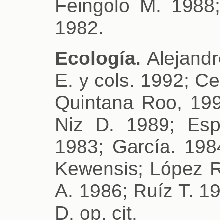
Feingolo M. 1988
1982.
Ecología.
Alejandr
E. y cols. 1992; C
Quintana Roo, 199
Niz D. 1989; Esp
1983; García. 198
Kewensis; López R.
A. 1986; Ruíz T. 1
D. op. cit.