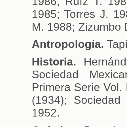
1986; Ruíz T. 198
1985; Torres J. 19
M. 1988; Zizumbo D
Antropología.
Tapi
Historia.
Hernánde
Sociedad Mexica
Primera Serie Vol.
(1934); Sociedad
1952.