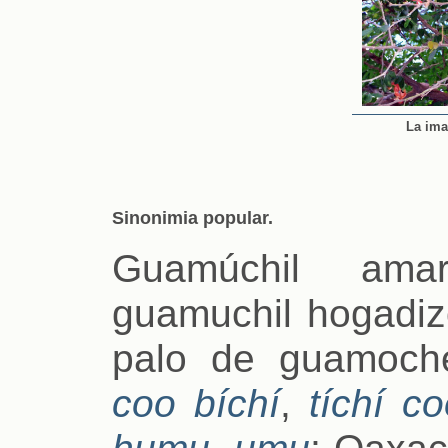
La ima
Sinonimia popular.
Guamúchil amar
guamuchil hogadiz
palo de guamoche
coo bíchí
,
tíchí c
humu
,
umu
; Oaxa