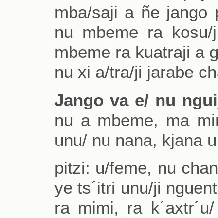
mba/saji a ñe jango
nu mbeme ra kosu/ji
mbeme ra kuatraji a go
nu xi a/tra/ji jarabe c
Jango va e/ nu ngu
nu a mbeme, ma mim
unu/ nu nana, kjana un
pitzi: u/feme, nu chank
ye ts´itri unu/ji ngue
ra mimi, ra k´axtr´u/