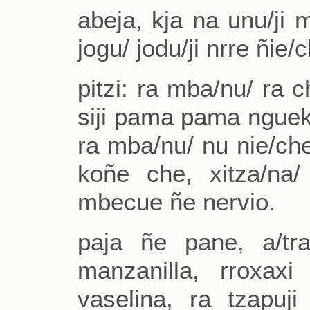
abeja, kja na unu/ji
jogu/ jodu/ji nrre ñie/
pitzi: ra mba/nu/ ra c
siji pama pama ngueku
ra mba/nu/ nu nie/che
koñe che, xitza/na/
mbecue ñe nervio.
paja ñe pane, a/tra
manzanilla, rroxaxi
vaselina, ra tzapu