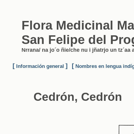
Flora Medicinal M
San Felipe del Pro
Nrrana/ na jo´o ñie/che nu i jñatrjo un tz´aa 
[
]
[
Información general
Nombres en lengua indí
Cedrón, Cedrón