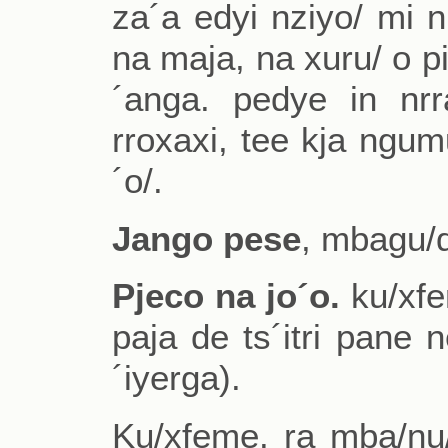
za´a edyi nziyo/ mi n
na maja, na xuru/ o pic
´anga. pedye in nr
rroxaxi, tee kja ngum
´o/.
Jango pese
, mbagu/d
Pjeco na jo´o.
ku/xfe
paja de ts´itri pane n
´iyerga).
Ku/xfeme. ra mba/nu/