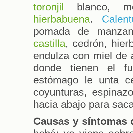
toronjil
blanco, m
hierbabuena
.
Calent
pomada de manza
castilla
, cedrón, hie
endulza con miel de 
donde tienen el f
estómago le unta c
coyunturas, espinaz
hacia abajo para saca
Causas y síntomas 