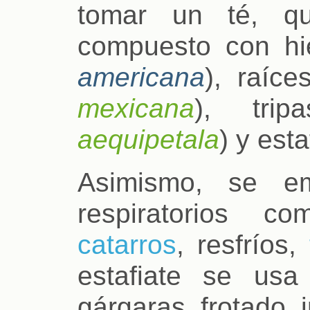
tomar un té, qu
compuesto con hi
americana
), raíce
mexicana
), tri
aequipetala
) y esta
Asimismo, se em
respiratorios 
catarros
, resfríos,
estafiate se us
gárgaras, frotado, 