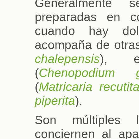
Generalmente s
preparadas en c
cuando hay dol
acompaña de otras
chalepensis
), e
(
Chenopodium gr
(
Matricaria recutit
piperita
).
Son múltiples 
conciernen al apa