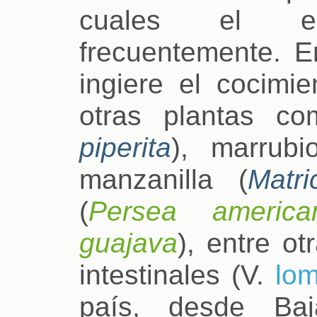
cuales el es
frecuentemente. 
ingiere el cocimi
otras plantas co
piperita
), marrubi
manzanilla (
Matri
(
Persea america
guajava
), entre o
intestinales (V.
lom
país, desde Baj