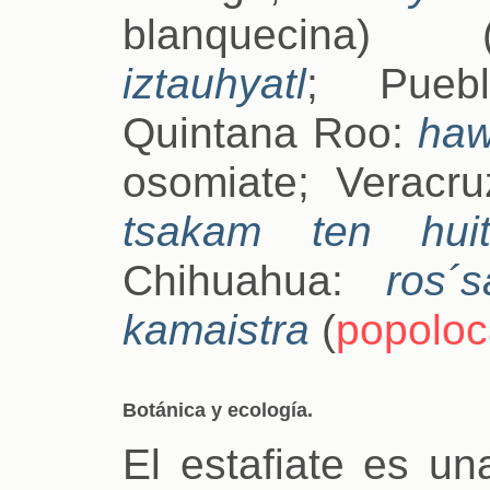
blanquecina) 
iztauhyatl
; Pue
Quintana Roo:
ha
osomiate; Veracr
tsakam ten huit
Chihuahua:
ros´s
kamaistra
(
popoloc
Botánica y ecología.
El estafiate es un