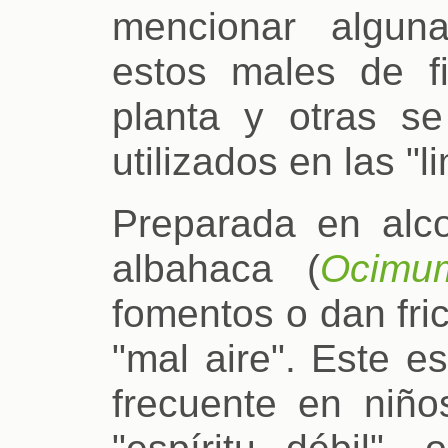
mencionar algun
estos males de fil
planta y otras s
utilizados en las "l
Preparada en alc
albahaca (
Ocimu
fomentos o dan fri
"mal aire". Este e
frecuente en niñ
"espíritu débil",