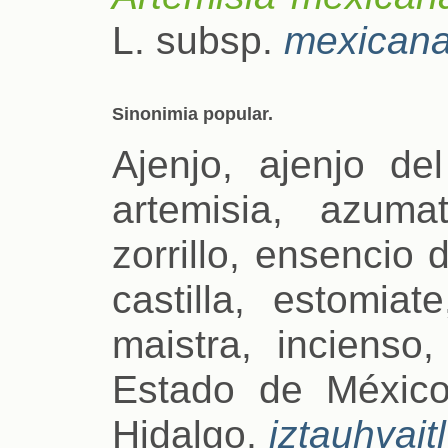
L. subsp.
mexican
Sinonimia popular.
Ajenjo, ajenjo del
artemisia, azum
zorrillo, ensencio
castilla, estomiat
maistra, incienso,
Estado de Méxic
Hidalgo,
iztauhyaitl