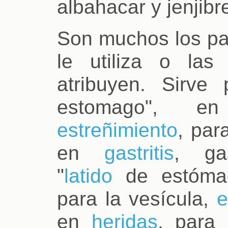
albahacar y jenjibre
Son muchos los pa
le utiliza o la
atribuyen. Sirve 
estomago", e
estreñimiento
, par
en
gastritis
, gas
"
latido
de estómag
para la vesícula,
e
en
heridas
, para